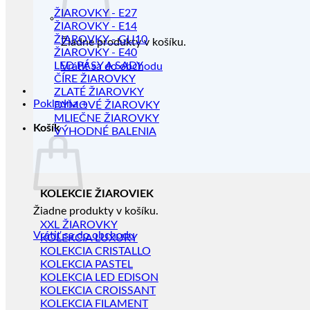
ŽIAROVKY - E27
ŽIAROVKY - E14
ŽIAROVKY - GU10
Žiadne produkty v košíku.
ŽIAROVKY - E40
LED PÁSY A SADY
Vrátiť sa do obchodu
ČÍRE ŽIAROVKY
ZLATÉ ŽIAROVKY
Pokladňa
+
DYMOVÉ ŽIAROVKY
MLIEČNE ŽIAROVKY
Košík
VÝHODNÉ BALENIA
KOLEKCIE ŽIAROVIEK
Žiadne produkty v košíku.
XXL ŽIAROVKY
Vrátiť sa do obchodu
KOLEKCIA LUXURY
KOLEKCIA CRISTALLO
KOLEKCIA PASTEL
KOLEKCIA LED EDISON
KOLEKCIA CROISSANT
KOLEKCIA FILAMENT