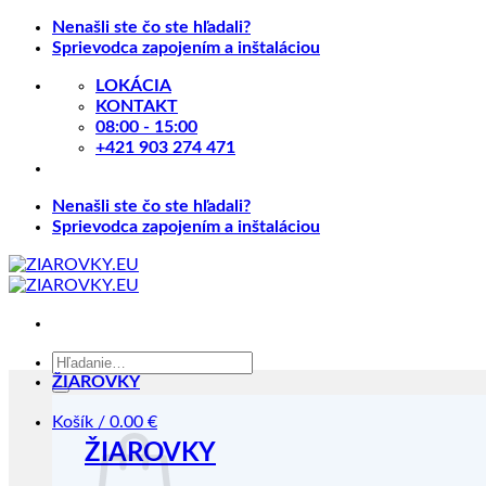
Skip
Nenašli ste čo ste hľadali?
to
Sprievodca zapojením a inštaláciou
content
LOKÁCIA
KONTAKT
08:00 - 15:00
+421 903 274 471
Nenašli ste čo ste hľadali?
Sprievodca zapojením a inštaláciou
Hľadať:
ŽIAROVKY
Košík /
0.00
€
ŽIAROVKY