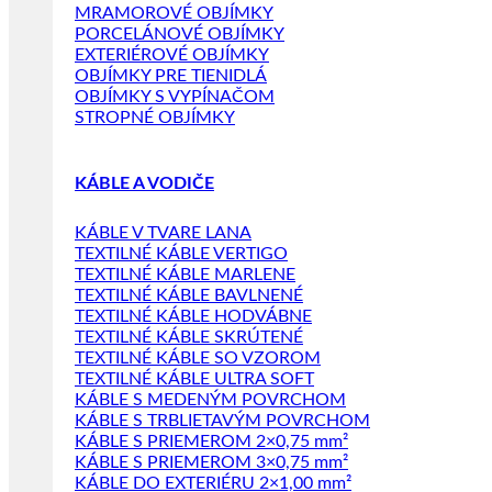
MRAMOROVÉ OBJÍMKY
PORCELÁNOVÉ OBJÍMKY
EXTERIÉROVÉ OBJÍMKY
OBJÍMKY PRE TIENIDLÁ
OBJÍMKY S VYPÍNAČOM
STROPNÉ OBJÍMKY
KÁBLE A VODIČE
KÁBLE V TVARE LANA
TEXTILNÉ KÁBLE VERTIGO
TEXTILNÉ KÁBLE MARLENE
TEXTILNÉ KÁBLE BAVLNENÉ
TEXTILNÉ KÁBLE HODVÁBNE
TEXTILNÉ KÁBLE SKRÚTENÉ
TEXTILNÉ KÁBLE SO VZOROM
TEXTILNÉ KÁBLE ULTRA SOFT
KÁBLE S MEDENÝM POVRCHOM
KÁBLE S TRBLIETAVÝM POVRCHOM
KÁBLE S PRIEMEROM 2×0,75 mm²
KÁBLE S PRIEMEROM 3×0,75 mm²
KÁBLE DO EXTERIÉRU 2×1,00 mm²