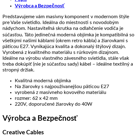
Výrobca a Bezpečnosť
Predstavujeme vám masívny komponent v modernom štýle
pre Vaše svietidlo. Ideálna do miestnosti s novodobým
nádychom. Nastaviteľná skrutka na odlahčenie vodiča je
.
súčasťou
Táto jedinečná moderná objímka je kompatibilná so
všetkými našimi káblami (okrem retro kábla) a žiarovkami s
päticou E27. Vynikajúca kvalita a dokonalý štýlový dizajn.
Vyrobená z kvalitného materiálu s rúrkovým dizajnom.
Ideálne na výrobu vlastného závesného svietidla, stále však
treba dokúpiť (nie je súčasťou sady) kábel – ideálne textilný a
stropný držiak.
Kvalitná moderná objímka
Na žiarovky s najpoužívanejšou päticou E27
vyrobená z masívneho kovového materiálu
rozmer: 62 x 42 mm
220V, doporučené žiarovky do 40W
Výrobca a Bezpečnosť
Creative Cables