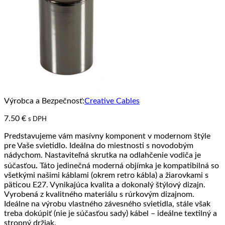
Výrobca a Bezpečnosť:
Creative Cables
7.50
€
s DPH
Predstavujeme vám masívny komponent v modernom štýle
pre Vaše svietidlo. Ideálna do miestnosti s novodobým
nádychom. Nastaviteľná skrutka na odlahčenie vodiča je
.
súčasťou
Táto jedinečná moderná objímka je kompatibilná so
všetkými našimi káblami (okrem retro kábla) a žiarovkami s
päticou E27. Vynikajúca kvalita a dokonalý štýlový dizajn.
Vyrobená z kvalitného materiálu s rúrkovým dizajnom.
Ideálne na výrobu vlastného závesného svietidla, stále však
treba dokúpiť (nie je súčasťou sady) kábel – ideálne textilný a
stropný držiak.