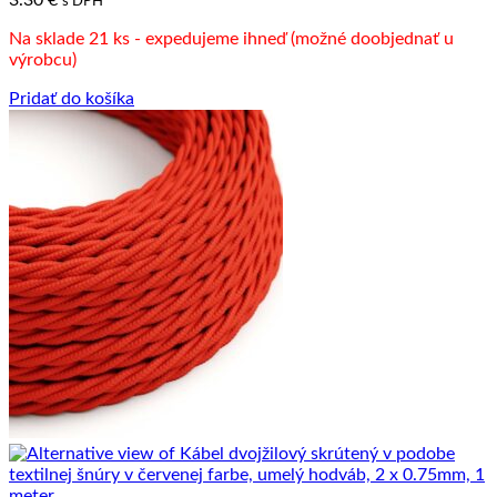
s DPH
Na sklade 21 ks - expedujeme ihneď (možné doobjednať u
výrobcu)
Pridať do košíka