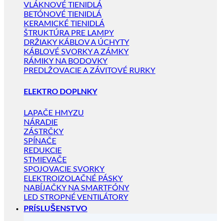
VLÁKNOVÉ TIENIDLÁ
BETÓNOVÉ TIENIDLÁ
KERAMICKÉ TIENIDLÁ
ŠTRUKTÚRA PRE LAMPY
DRŽIAKY KÁBLOV A ÚCHYTY
KÁBLOVÉ SVORKY A ZÁMKY
RÁMIKY NA BODOVKY
PREDLŽOVACIE A ZÁVITOVÉ RURKY
ELEKTRO DOPLNKY
LAPAČE HMYZU
NÁRADIE
ZÁSTRČKY
SPÍNAČE
REDUKCIE
STMIEVAČE
SPOJOVACIE SVORKY
ELEKTROIZOLAČNÉ PÁSKY
NABÍJAČKY NA SMARTFÓNY
LED STROPNÉ VENTILÁTORY
PRÍSLUŠENSTVO