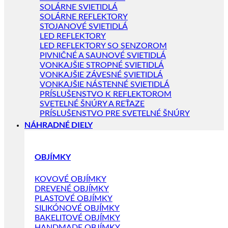
SOLÁRNE SVIETIDLÁ
SOLÁRNE REFLEKTORY
STOJANOVÉ SVIETIDLÁ
LED REFLEKTORY
LED REFLEKTORY SO SENZOROM
PIVNIČNÉ A SAUNOVÉ SVIETIDLÁ
VONKAJŠIE STROPNÉ SVIETIDLÁ
VONKAJŠIE ZÁVESNÉ SVIETIDLÁ
VONKAJŠIE NÁSTENNÉ SVIETIDLÁ
PRÍSLUŠENSTVO K REFLEKTOROM
SVETELNÉ ŠNÚRY A REŤAZE
PRÍSLUŠENSTVO PRE SVETELNÉ ŠNÚRY
NÁHRADNÉ DIELY
OBJÍMKY
KOVOVÉ OBJÍMKY
DREVENÉ OBJÍMKY
PLASTOVÉ OBJÍMKY
SILIKÓNOVÉ OBJÍMKY
BAKELITOVÉ OBJÍMKY
HANDMADE OBJÍMKY