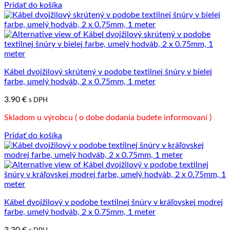
Pridať do košíka
Kábel dvojžilový skrútený v podobe textilnej šnúry v bielej
farbe, umelý hodváb, 2 x 0.75mm, 1 meter
3.90
€
s DPH
Skladom u výrobcu ( o dobe dodania budete informovaní )
Pridať do košíka
Kábel dvojžilový v podobe textilnej šnúry v kráľovskej modrej
farbe, umelý hodváb, 2 x 0.75mm, 1 meter
3.30
€