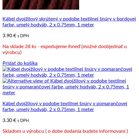
Kábel dvojžilový skrútený v podobe textilnej šnúry v bordovej
farbe, umelý hodváb, 2 x 0.75mm, 1 meter
3.90
€
s DPH
Na sklade 28 ks - expedujeme ihneď (možné doobjednať u
výrobcu)
Pridať do košíka
Kábel dvojžilový v podobe textilnej šnúry v pomarančovej
farbe, umelý hodváb, 2 x 0.75mm, 1 meter
3.30
€
s DPH
Skladom u výrobcu ( o dobe dodania budete informovaní )