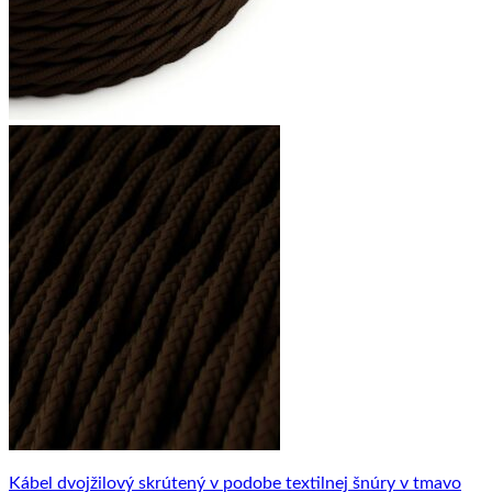
Kábel dvojžilový skrútený v podobe textilnej šnúry v tmavo