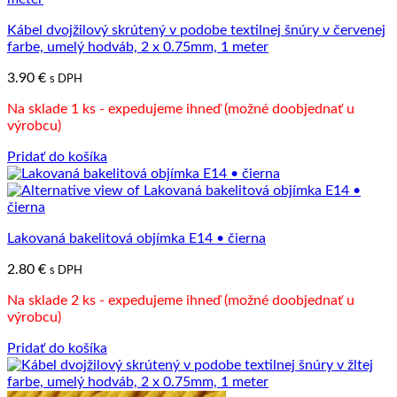
Kábel dvojžilový skrútený v podobe textilnej šnúry v červenej
farbe, umelý hodváb, 2 x 0.75mm, 1 meter
3.90
€
s DPH
Na sklade 1 ks - expedujeme ihneď (možné doobjednať u
výrobcu)
Pridať do košíka
Lakovaná bakelitová objímka E14 • čierna
2.80
€
s DPH
Na sklade 2 ks - expedujeme ihneď (možné doobjednať u
výrobcu)
Pridať do košíka