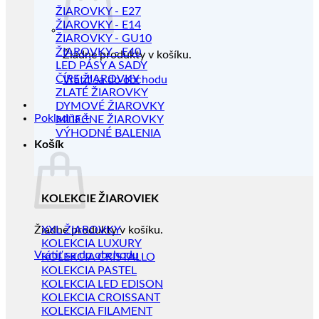
ŽIAROVKY - E27
ŽIAROVKY - E14
ŽIAROVKY - GU10
ŽIAROVKY - E40
Žiadne produkty v košíku.
LED PÁSY A SADY
ČÍRE ŽIAROVKY
Vrátiť sa do obchodu
ZLATÉ ŽIAROVKY
DYMOVÉ ŽIAROVKY
Pokladňa
+
MLIEČNE ŽIAROVKY
VÝHODNÉ BALENIA
Košík
KOLEKCIE ŽIAROVIEK
Žiadne produkty v košíku.
XXL ŽIAROVKY
KOLEKCIA LUXURY
Vrátiť sa do obchodu
KOLEKCIA CRISTALLO
KOLEKCIA PASTEL
KOLEKCIA LED EDISON
KOLEKCIA CROISSANT
KOLEKCIA FILAMENT