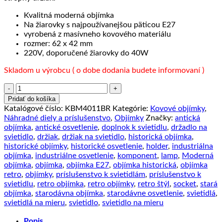
Kvalitná moderná objímka
Na žiarovky s najpoužívanejšou päticou E27
vyrobená z masívneho kovového materiálu
rozmer: 62 x 42 mm
220V, doporučené žiarovky do 40W
Skladom u výrobcu ( o dobe dodania budete informovaní )
množstvo
Čierna
Pridať do košíka
perleťová
Katalógové číslo:
KBM4011BR
Kategórie:
Kovové objímky
,
kovová
Náhradné diely a príslušenstvo
,
Objímky
Značky:
antická
krytka
objímka
,
antické osvetlenie
,
doplnok k svietidlu
,
držadlo na
+
svietidlo
,
držiak
,
držiak na svietidlo
,
historická objímka
,
E27
historické objímky
,
historické osvetlenie
,
holder
,
industriálna
objímka
objímka
,
industriálne osvetlenie
,
komponent
,
lamp
,
Moderná
+
objímka
,
objímka
,
objímka E27
,
objímka historická
,
objímka
1
retro
,
objímky
,
príslušenstvo k svietidlám
,
príslušenstvo k
držiak
svietidlu
,
retro objímka
,
retro objímky
,
retro štýl
,
socket
,
stará
kábla
objímka
,
starodávna objímka
,
starodávne osvetlenie
,
svietidlá
,
svietidlá na mieru
,
svietidlo
,
svietidlo na mieru
Popis