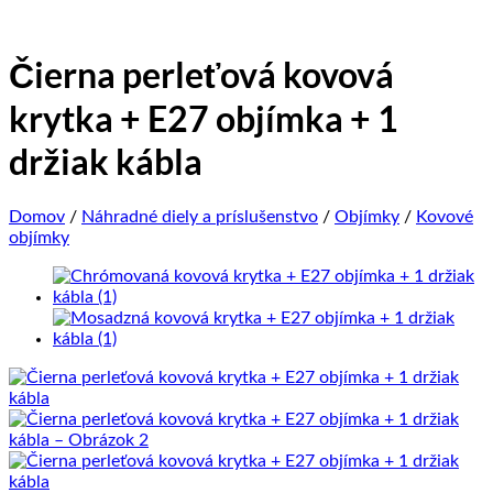
Čierna perleťová kovová
krytka + E27 objímka + 1
držiak kábla
Domov
/
Náhradné diely a príslušenstvo
/
Objímky
/
Kovové
objímky