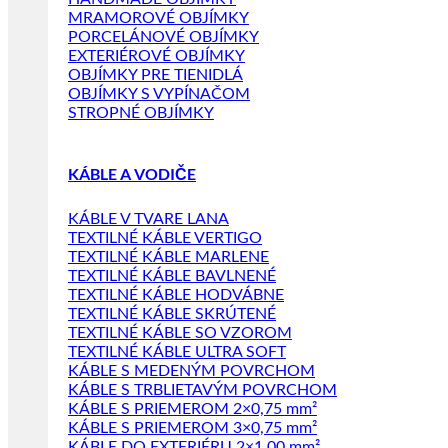
MRAMOROVÉ OBJÍMKY
PORCELÁNOVÉ OBJÍMKY
EXTERIÉROVÉ OBJÍMKY
OBJÍMKY PRE TIENIDLÁ
OBJÍMKY S VYPÍNAČOM
STROPNÉ OBJÍMKY
KÁBLE A VODIČE
KÁBLE V TVARE LANA
TEXTILNÉ KÁBLE VERTIGO
TEXTILNÉ KÁBLE MARLENE
TEXTILNÉ KÁBLE BAVLNENÉ
TEXTILNÉ KÁBLE HODVÁBNE
TEXTILNÉ KÁBLE SKRÚTENÉ
TEXTILNÉ KÁBLE SO VZOROM
TEXTILNÉ KÁBLE ULTRA SOFT
KÁBLE S MEDENÝM POVRCHOM
KÁBLE S TRBLIETAVÝM POVRCHOM
KÁBLE S PRIEMEROM 2×0,75 mm²
KÁBLE S PRIEMEROM 3×0,75 mm²
KÁBLE DO EXTERIÉRU 2×1,00 mm²