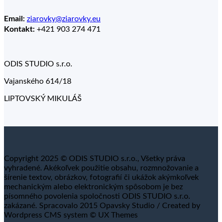
Email:
ziarovky@ziarovky.eu
Kontakt:
+421 903 274 471
ODIS STUDIO s.r.o.
Vajanského 614/18
LIPTOVSKÝ MIKULÁŠ
Copyright 2025 © ODIS STUDIO s.r.o., Všetky práva
vyhradené. Akékoľvek použitie obsahu, rozmnožovanie a
šírenie textov, obrázkov, fotografií či ukážok akýmkoľvek
mechanickým alebo elektronickým spôsobom je bez
písomného povolenia spoločnosti ODIS STUDIO s.r.o.
zakázané. Spracovalo 2015 Opavsky Studio / Created by
Wordpress CMS system © UX Themes