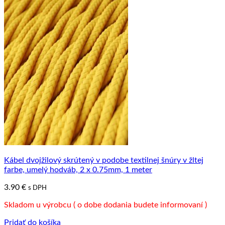
Kábel dvojžilový skrútený v podobe textilnej šnúry v žltej
farbe, umelý hodváb, 2 x 0.75mm, 1 meter
3.90
€
s DPH
Skladom u výrobcu ( o dobe dodania budete informovaní )
Pridať do košíka