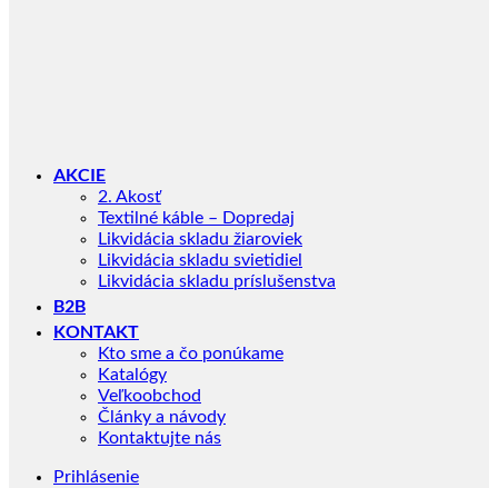
AKCIE
2. Akosť
Textilné káble – Dopredaj
Likvidácia skladu žiaroviek
Likvidácia skladu svietidiel
Likvidácia skladu príslušenstva
B2B
KONTAKT
Kto sme a čo ponúkame
Katalógy
Veľkoobchod
Články a návody
Kontaktujte nás
Prihlásenie