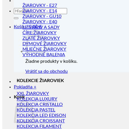
ŽIAROVKY - E27
Hľadať:
ŽIAROVKY - E14
ŽIAROVKY - GU10
ŽIAROVKY - E40
Košík /
0.00
€
LED PÁSY A SADY
ČÍRE ŽIAROVKY
ZLATÉ ŽIAROVKY
DYMOVÉ ŽIAROVKY
MLIEČNE ŽIAROVKY
VÝHODNÉ BALENIA
Žiadne produkty v košíku.
Vrátiť sa do obchodu
KOLEKCIE ŽIAROVIEK
Pokladňa
+
XXL ŽIAROVKY
Košík
KOLEKCIA LUXURY
KOLEKCIA CRISTALLO
KOLEKCIA PASTEL
KOLEKCIA LED EDISON
KOLEKCIA CROISSANT
KOLEKCIA FILAMENT