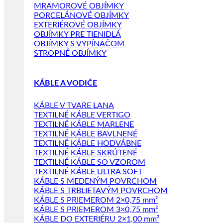
MRAMOROVÉ OBJÍMKY
PORCELÁNOVÉ OBJÍMKY
EXTERIÉROVÉ OBJÍMKY
OBJÍMKY PRE TIENIDLÁ
OBJÍMKY S VYPÍNAČOM
STROPNÉ OBJÍMKY
KÁBLE A VODIČE
KÁBLE V TVARE LANA
TEXTILNÉ KÁBLE VERTIGO
TEXTILNÉ KÁBLE MARLENE
TEXTILNÉ KÁBLE BAVLNENÉ
TEXTILNÉ KÁBLE HODVÁBNE
TEXTILNÉ KÁBLE SKRÚTENÉ
TEXTILNÉ KÁBLE SO VZOROM
TEXTILNÉ KÁBLE ULTRA SOFT
KÁBLE S MEDENÝM POVRCHOM
KÁBLE S TRBLIETAVÝM POVRCHOM
KÁBLE S PRIEMEROM 2×0,75 mm²
KÁBLE S PRIEMEROM 3×0,75 mm²
KÁBLE DO EXTERIÉRU 2×1,00 mm²