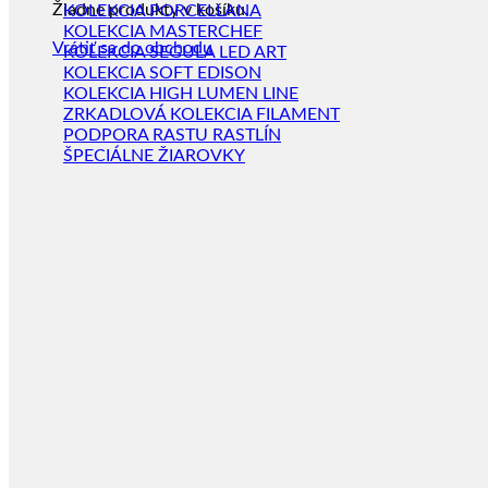
Žiadne produkty v košíku.
KOLEKCIA PORCELLANA
KOLEKCIA MASTERCHEF
Vrátiť sa do obchodu
KOLEKCIA SEGULA LED ART
KOLEKCIA SOFT EDISON
KOLEKCIA HIGH LUMEN LINE
ZRKADLOVÁ KOLEKCIA FILAMENT
PODPORA RASTU RASTLÍN
ŠPECIÁLNE ŽIAROVKY