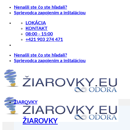
Skip
Nenašli ste čo ste hľadali?
to
Sprievodca zapojením a inštaláciou
content
LOKÁCIA
KONTAKT
08:00 - 15:00
+421 903 274 471
Nenašli ste čo ste hľadali?
Sprievodca zapojením a inštaláciou
ŽIAROVKY
ŽIAROVKY