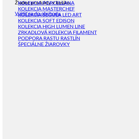
Žiadne produkty v košíku.
KOLEKCIA PORCELLANA
KOLEKCIA MASTERCHEF
Vrátiť sa do obchodu
KOLEKCIA SEGULA LED ART
KOLEKCIA SOFT EDISON
KOLEKCIA HIGH LUMEN LINE
ZRKADLOVÁ KOLEKCIA FILAMENT
PODPORA RASTU RASTLÍN
ŠPECIÁLNE ŽIAROVKY