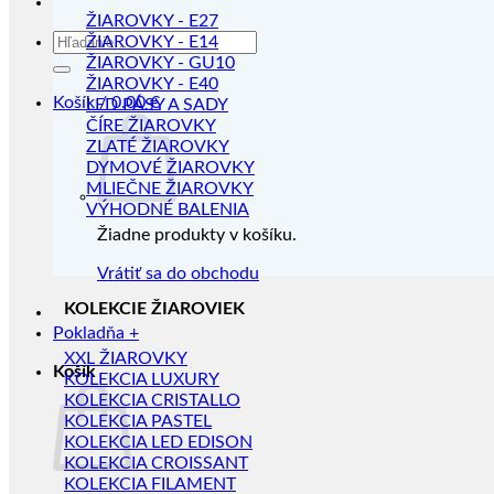
ŽIAROVKY - E27
Hľadať:
ŽIAROVKY - E14
ŽIAROVKY - GU10
ŽIAROVKY - E40
Košík /
0.00
€
LED PÁSY A SADY
ČÍRE ŽIAROVKY
ZLATÉ ŽIAROVKY
DYMOVÉ ŽIAROVKY
MLIEČNE ŽIAROVKY
VÝHODNÉ BALENIA
Žiadne produkty v košíku.
Vrátiť sa do obchodu
KOLEKCIE ŽIAROVIEK
Pokladňa
+
XXL ŽIAROVKY
Košík
KOLEKCIA LUXURY
KOLEKCIA CRISTALLO
KOLEKCIA PASTEL
KOLEKCIA LED EDISON
KOLEKCIA CROISSANT
KOLEKCIA FILAMENT