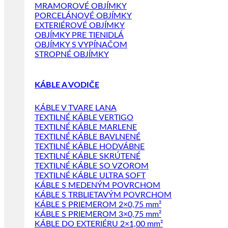
MRAMOROVÉ OBJÍMKY
PORCELÁNOVÉ OBJÍMKY
EXTERIÉROVÉ OBJÍMKY
OBJÍMKY PRE TIENIDLÁ
OBJÍMKY S VYPÍNAČOM
STROPNÉ OBJÍMKY
KÁBLE A VODIČE
KÁBLE V TVARE LANA
TEXTILNÉ KÁBLE VERTIGO
TEXTILNÉ KÁBLE MARLENE
TEXTILNÉ KÁBLE BAVLNENÉ
TEXTILNÉ KÁBLE HODVÁBNE
TEXTILNÉ KÁBLE SKRÚTENÉ
TEXTILNÉ KÁBLE SO VZOROM
TEXTILNÉ KÁBLE ULTRA SOFT
KÁBLE S MEDENÝM POVRCHOM
KÁBLE S TRBLIETAVÝM POVRCHOM
KÁBLE S PRIEMEROM 2×0,75 mm²
KÁBLE S PRIEMEROM 3×0,75 mm²
KÁBLE DO EXTERIÉRU 2×1,00 mm²